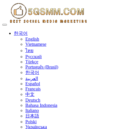
Toggle navigation
한국어
English
Vietnamese
ไทย
Русский
Türkçe
Português (Brasil)
한국어
العربية
Español
Français
中文
Deutsch
Bahasa Indonesia
Italiano
日本語
Polski
Українська